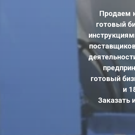
Продаем к
готовый би
инструкциями
поставщиков,
деятельност
предприн
готовый биз
и 1
Заказать 