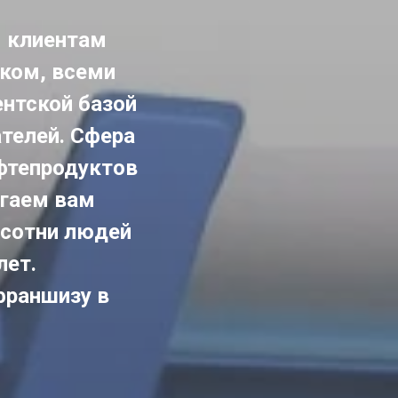
м клиентам
уком, всеми
ентской базой
ателей. Сфера
фтепродуктов
агаем вам
 сотни людей
лет.
франшизу в