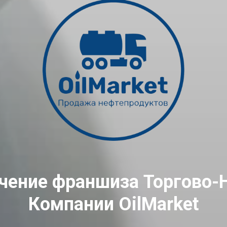
учение франшиза Торгово-
Компании OilMarket